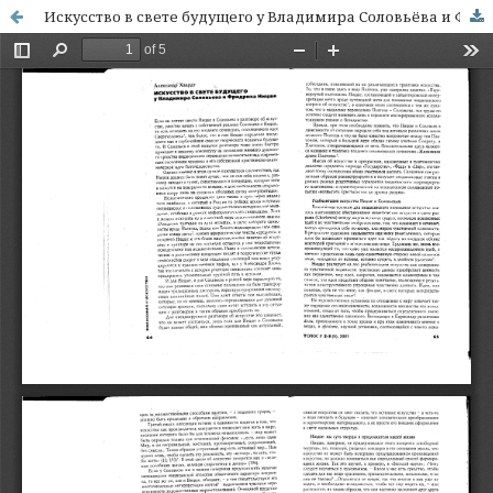
Искусство в свете будущего у Владимира Соловьёва и Фридриха Ницше