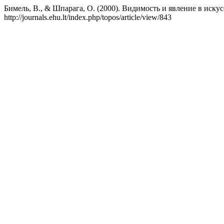
Бимель, В., & Шпарага, О. (2000). Видимость и явление в искус
http://journals.ehu.lt/index.php/topos/article/view/843