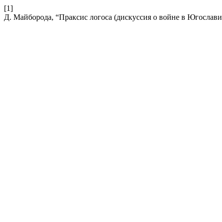
[1]
Д. Майборода, “Праксис логоса (дискуссия о войне в Югослави