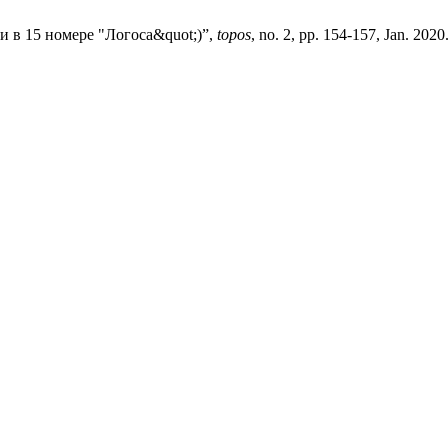
и в 15 номере "Логоса&quot;)”,
topos
, no. 2, pp. 154-157, Jan. 2020