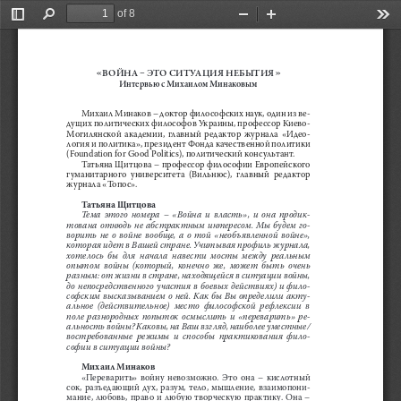
of 8
Toggle
Find
Zoom
Zoom
Too
Sidebar
Out
In
«ВОЙНА – ЭТО СИТУАЦИЯ НЕБЫТИЯ»
Интервью с Михаилом Минаковым
Михаил Минаков – доктор философских наук, один из ве-
дущих политических философов Украины, профессор Киево-
Могилянской  академии,  главный  редактор  журнала  «Идео-
логия и политика», президент Фонда качественной политики 
(Foundation for Good Politics), политический консультант.
Татьяна Щитцова – профессор философии Европейского 
гуманитарного  университета  (Вильнюс),  главный  редактор  
журнала «Топос».
Татьяна Щитцова
Тема  этого  номера  –  «Война  и  власть»,  и  она  продик
-
тована  отнюдь  не  абстрактным  интересом.  Мы  будем  го-
ворить  не  о  войне  вообще,  а  о  той  «необъявленной  войне»,  
которая идет в Вашей стране. Учитывая профиль журнала, 
хотелось  бы  для  начала  навести  мосты  между  реальным  
опытом  войны  (который,  конечно  же,  может  быть  очень  
разным: от жизни в стране, находящейся в ситуации войны, 
до непосредственного участия в боевых действиях) и фило-
софским высказыванием о ней. Как бы Вы определили акту-
альное  (действительное)  место  философской  рефлексии  в  
поле  разнородных  попыток  осмыслить  и  «переварить»  ре-
альность войны? Каковы, на Ваш взгляд, наиболее уместные/
востребованные  режимы  и  способы  практикования  фило-
софии в ситуации войны?
Михаил Минаков
«Переварить»  войну  невозможно.  Это  она  –  кислотный  
сок,  разъедающий  дух,  разум,  тело,  мышление,  взаимопони-
мание,  любовь,  право  и  любую  творческую  практику.  Она  –  