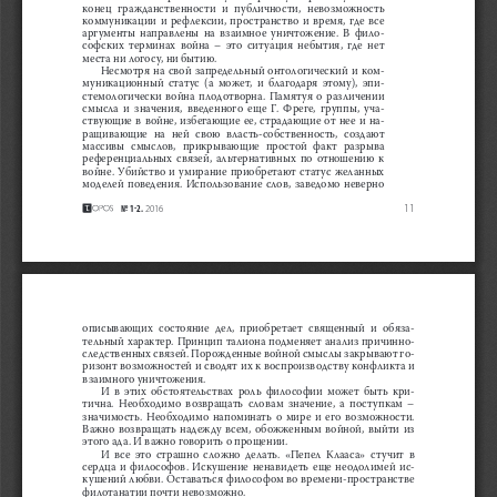
конец  гражданственности  и  публичности,  невозможность  
коммуникации  и  рефлексии,  пространство  и  время,  где  все  
аргументы  направлены  на  взаимное  уничтожение.  В  фило-
софских  терминах  война  –  это  ситуация  небытия,  где  нет  
места ни логосу, ни бытию.
Несмотря  на  свой  запредельный  онтологический  и  ком-
муникационный  статус  (а  может,  и  благодаря  этому),  эпи-
стемологически  война  плодотворна.  Памятуя  о  различении  
смысла  и  значения,  введенного  еще  Г.  Фреге,  группы,  уча-
ствующие  в  войне,  избегающие  ее,  страдающие  от  нее  и  на-
ращивающие  на  ней  свою  власть-собственность,  создают  
массивы  смыслов,  прикрывающие  простой  факт  разрыва  
референциальных  связей,  альтернативных  по  отношению  к  
войне.  Убийство  и  умирание  приобретают  статус  желанных  
моделей  поведения.  Использование  слов,  заведомо  неверно  
11
Т 1е2.
 2016
описывающих  состояние  дел,  приобретает  священный  и  обяза-
тельный характер. Принцип талиона подменяет анализ причинно-
следственных связей. Порожденные войной смыслы закрывают го-
ризонт возможностей и сводят их к воспроизводству конфликта и 
взаимного уничтожения. 
И  в  этих  обстоятельствах  роль  философии  может  быть  кри-
тична.  Необходимо  возвращать  словам  значение,  а  поступкам  –  
значимость.  Необходимо  напоминать  о  мире  и  его  возможности.  
Важно  возвращать  надежду  всем,  обожженным  войной,  выйти  из  
этого ада. И важно говорить о прощении.
И  все  это  страшно  сложно  делать.  «Пепел  Клааса»  стучит  в  
сердца  и  философов.  Искушение  ненавидеть  еще  неодолимей  ис
-
кушений любви. Оставаться философом во времени-пространстве 
филотанатии почти невозможно.