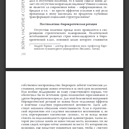
ВОЙНА, НАСИЛИЕ И СОВРЕМЕННЫЙ КАПИТАЛИЗМ
дело  в  отсутствии  политики,  то  в  каком  смысле  война  де-
лает это отсутствие неприглядно видимым? Иными словами, 
не  является  ли  современная  война  –  информационная,  ги-
бридная  и  т.п.  –  не  просто  эффектом  усиления  в  ней  роли  
пропаганды  в  эпоху  массмедиа,  но  продуктом  глубинных  
трансформаций социальной структуры войны? 
Постполитика: бюрократическая ротация
Отсутствие  политики  прежде  всего  проявляется  в  сво-
рачивании   стратегического   планирования.   Политический   
истеблишмент  развитых  стран  консолидируются  в  бюро-
кратический  класс,  основной  целью  которого  становится  
Андрей  Горных  –  доктор  философских  наук,  профессор  Евро-
1
пейского гуманитарного университета (Вильнюс, Литва).
230
собственное воспроизводство. Бюрократа заботят тактические до-
стижения, которыми можно отчитаться за свой срок полномочий. 
Или  вообще  поддержание  на  плаву  существующего  порядка,  что  
обеспечило  бы  по  истечении  срока  полномочий  пересаживание  в  
другое бюрократическое кресло. Для этой бесконечной внутренней 
бюрократической  ротации  не  важны  более  отдаленные  эффекты  
и   конечные   следствия   управленческой   активности.   Здесь   дей-
ствует  механизм  обнуления  ответственности.  Если  в  стратегиче-
ской  перспективе  эти  следствия  оказываются  негативными  и,  по  
сути,  перечеркивают  тактические  «успехи»,  то  их  всегда  можно  
списать на недальновидность прошлой администрации, члены ко-
торой уже успели занять не менее теплые места, возможно, тех же 
самых людей, которые сейчас занимают их место. И с которыми им, 
возможно,  еще  предстоит  поменяться  местами,  чтобы  с  «чистого  