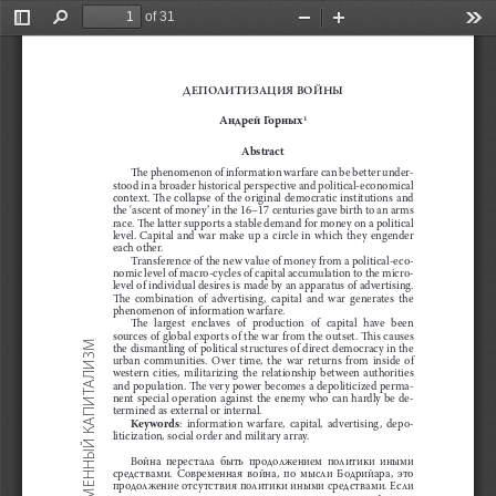
of 31
Toggle
Find
Zoom
Zoom
Too
Sidebar
Out
In
ДЕПОЛИТИЗАЦИЯ ВОЙНЫ
Андрей Горных
1
Abstract
The phenomenon of information warfare can be better under
-
stood in a broader historical perspective and political-economical 
context. The collapse of the original democratic institutions and 
the ‘ascent of money’ in the 16–17 centuries gave birth to an arms 
race. The latter supports a stable demand for money on a political 
level.  Capital  and  war  make  up  a  circle  in  which  they  engender  
each other.
Transference of the new value of money from a political-eco-
nomic level of macro-cycles of capital accumulation to the micro-
level of individual desires is made by an apparatus of advertising. 
The  combination  of  advertising,  capital  and  war  generates  the  
phenomenon of information warfare.
The  largest  enclaves  of  production  of  capital  have  been  
sources of global exports of the war from the outset. This causes 
the dismantling of political structures of direct democracy in the 
urban  communities.  Over  time,  the  war  returns  from  inside  of  
western  cities,  militarizing  the  relationship  between  authorities  
and population. The very power becomes a depoliticized perma-
nent special operation against the enemy who can hardly be de-
termined as external or internal.
Keywords
:  information  warfare,  capital,  advertising,  depo-
liticization, social order and military array.
Война  перестала  быть  продолжением  политики  иными  
средствами.  Современная  война,  по  мысли  Бодрийара,  это  
продолжение отсутствия политики иными средствами. Если 