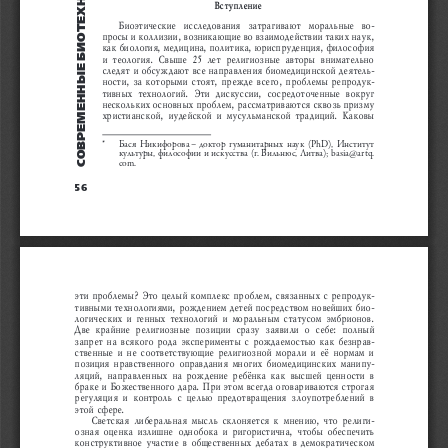
ñîвÐÅмÅÍÍыÅ бÈîÒÅхÍîлîгÈÈ...
вступление
Биоэтические  исследования  затрагивают  моральные  во
-
просы и коллизии, возникающие во взаимодействии таких наук, 
как биология, медицина, политика, юриспруденция, философия 
и  теология.  Свыше  25  лет  религиозные  авторы  внимательно 
следят и обсуждают все направления биомедицинской деятель
-
ности, за которыми стоят, прежде всего, проблемы репродук
-
тивных  технологий. 
эти  дискуссии,  сосредоточенные  вокруг 
нескольких основных проблем, рассматриваются сквозь призму 
христианской,  иудейской  и  мусульманской  традиций.  Каковы 
*  
Бася  Никифорова 
–
 доктор  гуманитарных  наук  (
PhD
),  Институт 
культуры, философии и искусства (г. 
Вильнюс, Литва); basia@artq.
com.
56
эти проблемы? 
это целый комплекс проблем, связанных с репродук
-
тивными технологиями, рождением детей посредством новейших био
-
логических и генных технологий и моральным статусом эмбрионов. 
Две  крайние  религиозные  позиции  сразу  заявили  о  себе:  полный 
запрет на всякого рода эксперименты с рождаемостью как безнрав
-
ственные и не соответствующие религиозной морали и её нормам и 
позиция нравственного оправдания многих биомедицинских манипу
-
ляций,  направленных  на  рождение  ребёнка  как  высшей  ценности  в 
браке и Божественного дара. При этом всегда оговариваются строгая 
регуляция  и  контроль  с  целью  предотвращения  злоупотреблений  в 
этой сфере.
Светская  либеральная  мысль  склоняется  к  мнению,  что  религи
-
озная  оценка  излишне  однобока  и  ригористична,  чтобы  обеспечить 
конструктивное участие в общественных дебатах в демократическом 