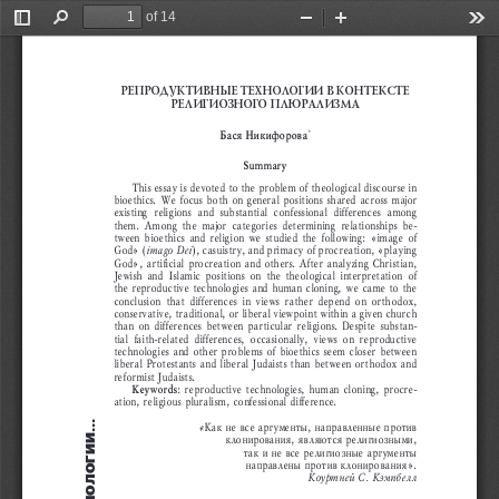
of 14
Toggle
Find
Zoom
Zoom
Too
Sidebar
Out
In
репродуктивНые техНологии в коНтексте 
религиозНого плюрализма
бася никифорова
*
Summary
This essay is devoted to the problem of theological discourse in 
bioethics. We focus both on general positions shared across major 
existing  religions  and  substantial  confessional  differences  among 
them.  Among  the  major  categories  determining  relationships  be
-
tween bioethics and religion we studied the following: «image of 
God» (
), casuistry, and primacy of procreation, «playing 
imago Dei
God», artificial procreation and others. After analyzing Christian, 
Jewish  and  Islamic  positions  on  the  theological  interpretation  of 
the reproductive technologies and human cloning, we came to the 
conclusion  that  differences  in  views  rather  depend  on  orthodox, 
conservative, traditional, or liberal viewpoint within a given church 
than on differences between particular religions. Despite substan
-
tial  faith-related  differences,  occasionally,  views  on  reproductive 
technologies and other problems of bioethics seem closer between 
liberal Protestants and liberal Judaists than between orthodox and 
reformist Judaists. 
Keywords
: reproductive technologies, human cloning, procre
-
ation, religious pluralism, confessional difference.
Как не все аргументы, направленные против 
«
клонирования, являются религиозными, 
так и не все религиозные аргументы 
направлены против клонирования».
Коуртней С. Кэмпбелл