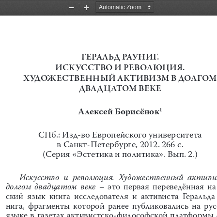
Zoom
Zoom
Out
In
ГЕРАЛЬД
РАУНИГ
. 
ИСКУССТВО
И
РЕВОЛЮЦИЯ
. 
ХУДОЖЕСТВЕННЫЙ
АКТИВИЗМ
В
ДОЛГОМ
ДВАДЦАТОМ
ВЕКЕ
Алексей
Борисёнок
1
СПб
.: 
Изд
-
во
Европейского
университета
в
Санкт
-
Петербурге
, 2012. 266 
с
. 
(
Серия
 «
Эстетика
и
политика
». 
Вып
. 2.)
Искусство
и
революция
.  
Художественный
активи
долгом
двадцатом
веке
  –  
это
первая
переведённая
на
ский
язык
книга
исследователя
и
активиста
Геральда
нига
,  
фрагменты
которой
ранее
публиковались
на
ру
языке
в
газетах
активистско
-
философской
платформы
 