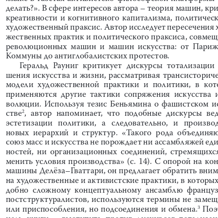
делать
?». 
В
сфере
интересов
автора
 – 
теория
машин
, 
кр
креативности
и
когнитивного
капитализма
,  
политичес
художественный
праксис
. 
Автор
исследует
пересечения
жественных
практик
и
политического
праксиса
, 
совмещ
революционных
машин
и
машин
искусства
:  
от
Париж
Коммуны
до
антиглобалистских
протестов
. 
Геральд
Рауниг
критикует
дискурсы
тотализации
шения
искусства
и
жизни
,  
рассматривая
трансисторич
модели
художественной
практики
и
политики
,  
в
кот
применяются
другие
тактики
сопряжения
искусства
волюции
.  
Используя
тезис
Беньямина
о
фашистском
и
,  
автор
напоминает
,  
что
подобные
дискурсы
ве
стве
2
эстетизации
политики
,   
а
следовательно
,   
и
произво
новых
иерархий
и
структур
.  «
Такого
рода
объединя
союз
масс
и
искусства
не
порождает
ни
ассамбляжей
ед
ностей
,  
ни
организационных
соединений
,  
стремящихс
менить
условия
производства
»  (
с
.  14).  
С
опорой
на
кон
машины
Делёза
–
Гваттари
, 
он
предлагает
обратить
вним
на
художественные
и
активистские
практики
, 
в
которы
добно
сложному
концептуальному
ансамблю
француз
постструктуралистов
,  
используются
термины
не
замещ
Поэ
или
приспособления
, 
но
подсоединения
и
обмена
.
3
цель
книги
  –  
выступить
против
дискурсов
тотализа