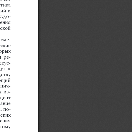
итика
кий
и
худо
-
ения
ской
сме
-
еские
орых
и
ре
-
скус
-
дут
к
дству
ющий
инич
-
я
из
-
цепт
ание
х
, 
по
-
ских
ения
тому
ции
и