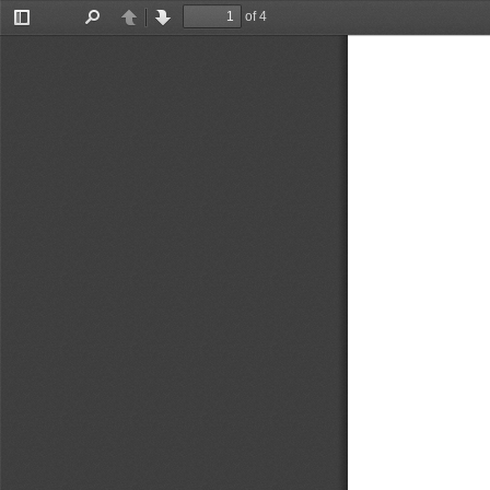
of 4
Toggle
Find
Previous
Next
Sidebar