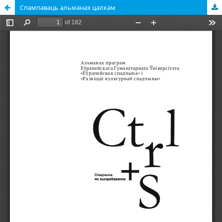
Спампаваць альманах цалкам