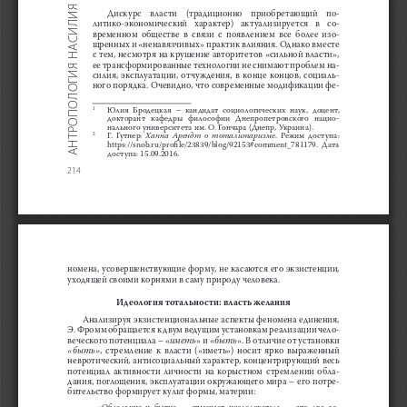
АНТРОПОЛОГИЯ НАСИЛИЯ И ГОСПОДСТВА
Дискурс    власти    (традиционно    приобретающий    по-
литико-экономический   характер)   актуализируется   в   со-
временном  обществе  в  связи  с  появлением  все  более  изо-
щренных и «ненавязчивых» практик влияния. Однако вместе 
с тем, несмотря на крушение авторитетов «сильной власти», 
ее трансформированные технологии не снимают проблем на-
силия,  эксплуатации,  отчуждения,  в  конце  концов,  социаль-
ного порядка. Очевидно, что современные модификации фе-
Юлия  Бродецкая  –  кандидат  социологических  наук,  доцент,  
1
докторант   кафедры   философии   Днепропетровского   нацио-
нального университета им. О. Гончара (Днепр, Украина).
      Г.  Гутнер:      
Ханна  Арендт  о  тоталитаризме
.  Режим  доступа:  
2
https://snob.ru/profile/23839/blog/92153#comment_781179.  Дата  
доступа: 15.09.2016.
214
номена, усовершенствующие форму, не касаются его экзистенции, 
уходящей своими корнями в саму природу человека. 
Идеология тотальности: власть желания
Анализируя экзистенциональные аспекты феномена единения, 
Э. Фромм обращается к двум ведущим установкам реализации чело-
веческого потенциала – «
иметь
» и «
быть
». В отличие от установки
«быть»
,  стремление  к  власти  («иметь»)  носит  ярко  выраженный  
невротический, антисоциальный характер, концентрирующий весь 
потенциал  активности  личности  на  корыстном  стремлении  обла-
дания, поглощения, эксплуатации окружающего мира – его потре-
бительство формирует культ формы, материи: 
«Обладание  и  бытие,  –  отмечает  исследователь,  –  это  два  ос
-