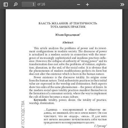
of 16
Toggle
Find
Zoom
Zoom
Too
Sidebar
Out
In
ВЛАСТЬ ЖЕЛАНИЯ: АУТЕНТИЧНОСТЬ 
ТОТАЛЬНЫХ ПРАКТИК
Юлия Бродецкая
1
Abstract
This  article  analyzes  the  problems  of  power  and  its  invest
-
ment  configurations  in  modern  society.  The  discourse  of  power  
is  actualized  in  a  modern  society  in  connection  with  the  emer
-
gence of increasingly sophisticated and insidious practices influ-
ence. However, the collapse of authority of “strong power” and its 
transformation does not solve the problems of violence, exploita-
tion, alienation, in the end, of the social order. It is obvious that 
the  phenomenon  of  modern  modifications  perfects  its  form  but  
does not alter the existence which is born in the human nature.
Power  existence  is  the  discourse  totality.  Its  origins  come  
from the human nature. Total authenticity practices in their initial 
value are expressed in the worship and domination. Both aspects 
show two sides of the same phenomenon – the power of desire. In 
the modern social space totality practices manifest themselves in 
the formation of a consumer society, where the way to implement 
the cult of desire becomes a mass culture.
Keywords
:  totality,  power,  desire,  the  totality  of  practice,  
worship, domination.
...Единица   –   изолированный   в   обществе   ин-
дивид, не знающий, кто он и зачем живет. Он сам 
чувствует,  что  он  «вздор»,  «ноль».  И  для  него  
нет  ничего  желаннее  почувствовать  себя  частью  
грандиозного всесокрушающего целого.
Г. Гутнер
2