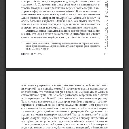
говорят  об  эволюции  модерна  под  воздействием  развития  
технологий.  Современный  цифровой  мир  не  вписывается  в  
теории модерна и даже различные версии постмодерна, в ко-
торых информация незаслуженно забыта. Вполне возможно, 
что сегодня мы перешли на третий этап, что мы уже довольно 
давно  живём  в  цифровом  модерне  или  движемся  к  нему  на  
очень  большой  скорости.  Однако  здесь  очевиднее  всего  то,  
что мы имеем дело с темой для отдельной статьи, и в этот раз 
я ограничусь лишь некоторыми замечаниями о настоящем.
Дигитализация находится на пике своего развития, а это 
значит,  что  она  вот-вот  закончится.  Дигитализация  станет  
I-СLOUD:
слишком всеобъемлющей для того, чтобы обозначать нечто, 
Дмитрий  Бойченко  –  магистр  социологии,  докторант  филосо-
1
фии, преподаватель Европейского гуманитарного университета 
(г. Вильнюс, Литва).
151
Т 2е3.
 2014
и  появится  уверенность  в  том,  что  компьютерной  (или  постком-
пьютерной)  эре  пришёл  конец.
В  настоящее  время  складывается  
2 
впечатление,  что  технологии  уже  везде,  но  мы  находимся  лишь  в  
самом начале пути. Тем не менее разговоры о будущих опасностях 
и  материализации  
Skynet
  превратились  в  повседневную  рутину.  
3
Так,  многие  постсоветские  эксперты  ошибочно  приняли  распро-
странение  технологий  за  новую  холодную  войну.  Тем  временем  
если война и была, то её никто не заметил, а победил в ней марке-
тинговый  отдел  одной  из  западных  корпораций.  Сегодняшняя  си-
туация выглядит примерно так: месьё Пастер из известной статьи 
Бруно  Латура
  переделывает  человеческую  природу,  потребители  
4
выбирают  аксессуары  для  гаджетов,  а  обеспокоенные  ценители  
традиционных ценностей думают, как им с этим жить. Несмотря на 
видимую независимость 
трёх
 указанных тенденций, в ближайшее 