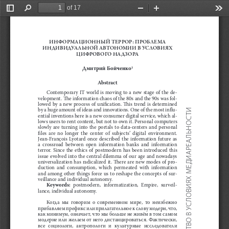
of 17
Toggle
Find
Zoom
Zoom
Too
Sidebar
Out
In
ИНФОРМАЦИОННЫЙ ТЕРРОР: ПРОБЛЕМА 
ИНДИВИДУАЛЬНОЙ АВТОНОМИИ В УСЛОВИЯХ 
ЦИФРОВОГО НАДЗОРА
Дмитрий Бойченко
1
Abstract
Contemporary IT world is moving to a new stage of the de-
velopment. The information chaos of the 80s and the 90s was fol-
lowed  by  a  new  process  of  unification.  This  trend  is  determined  
by a huge amount of ideas and innovations. One of the most influ-
 СУБЪЕКТ И ОБЩЕСТВО В УСЛОВИЯХ МЕДИАРЕАЛЬНОСТИ
ential inventions here is a new consumer digital service, which al-
lows users to rent content, but not to own it. Personal computers 
slowly  are  turning  into  the  portals  to  data-centers  and  personal  
files  are  no  longer  the  center  of  subjects’  digital  environment.  
Jean-François  Lyotard  once  described  the  information  future  as  
a  crossroad  between  open  information  banks  and  information  
terror.  Since  the  ethics  of  postmodern  has  been  introduced  this  
issue evolved into the central dilemma of our age and nowadays 
universalization has radicalized it. There are new modes of pro-
duction  and  consumption,  which  permeated  with  information  
and among other things force us to reshape the concepts of sur
-
veillance and individual autonomy.
Keywords:
  postmodern,  informatization,  Empire,  surveil-
lance, individual autonomy.
Когда  мы  говорим  о  современном  мире,  то  неизбежно  
прибавляем префикс или прилагательное к слову модерн, что, 
как минимум, означает, что мы больше не живём в том самом 
модерне или желаем от него дистанцироваться. Фактически, 
все   социологи,   антропологи   и   культурные   исследователи   