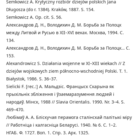
Semkowicz A. Krytyczny rozbiór dziejów polskich Jana
Długosza (do r. 1384). Kraków, 1887. S. 154.
Semkowicz A. Оp. cit. S. 56.
Александров Д. Н., Володихин Д. М. Борьба за Полоцк
между Литвой и Русью в ХІІ–ХVІ веках. Москва, 1994. C.
134.
Александров Д. Н., Володихин Д. М. Борьба за Полоцк… C.
153.
Alexandrowicz S. Działania wojenne w XI–XIII wiekach // Z
dziejów wojskowych ziem północno-wschodniej Polski. T. 1.
Białystok, 1986. S. 36–37.
Sielicki F. [rec.:] А. Мальдзіс. Францыск Скарына як
прыхільнік збліження i ўзаемаразумення людзей і
народаў. Мінск, 1988 // Slavia Orientalis. 1990. Nr. 3–4. S.
469–470.
Любiмаў А. А. Блiскучая перамога сталiнскай палiтыкi мiру
// Работнiца i калгаснiца Беларусi. 1940. № 6. С. 1–2.
НГАБ. Ф. 1727. Воп. 1. Спр. 3. Арк. 1325.