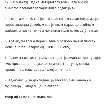
12 000 знакаў). Здача матэрыялаў большага аб’ёму
вымагае асобнага ўзгаднення з рэдакцыяй.
4. Фота, малюнкі, графікі і іншая нятэкставая інфармацыя
перасылаецца ў любым графічным фармаце асобным
файлам, з пазначэннем належнага для іх месца ў тэксце.
5. Артыкулы трэба перасылаць з рэзюмэ на англійскай
мове (або па-беларуску) – 200 – 300 слоў.
6. Разам з тэкстам перасылаецца інфармацыя пра аўтара:
імя, прозвішча, навуковая ступень і тытулы, месца
працы, паштовы адрас, тэлефон, e-mail.
7. Адказнасць за дакладнасць звестак, змешчаных у
публікацыі, кладзецца на аўтара.
Узор афармлення спасылак