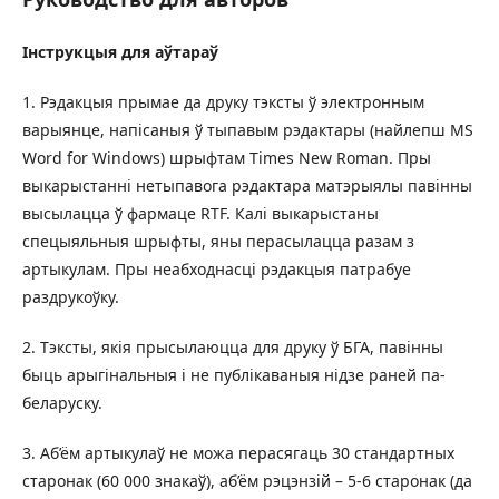
Інструкцыя для аўтараў
1. Рэдакцыя прымае да друку тэксты ў электронным
варыянце, напісаныя ў тыпавым рэдактары (найлепш MS
Word for Windows) шрыфтам Times New Roman. Пры
выкарыстанні нетыпавога рэдактара матэрыялы павінны
высылацца ў фармаце RTF. Калі выкарыстаны
спецыяльныя шрыфты, яны перасылацца разам з
артыкулам. Пры неабходнасці рэдакцыя патрабуе
раздрукоўку.
2. Тэксты, якія прысылаюцца для друку ў БГА, павінны
быць арыгінальныя і не публікаваныя нідзе раней па-
беларуску.
3. Аб’ём артыкулаў не можа перасягаць 30 стандартных
старонак (60 000 знакаў), аб’ём рэцэнзій – 5-6 старонак (да