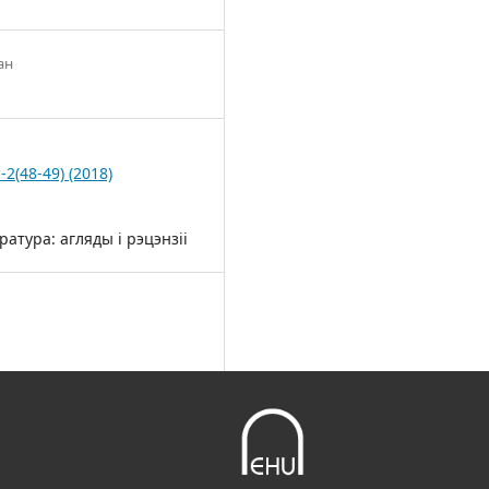
ан
-2(48-49) (2018)
ратура: агляды і рэцэнзіі