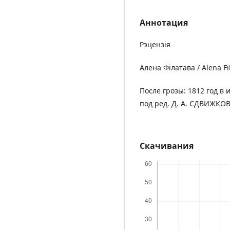
Аннотация
Рэцензія
Алена Філатава / Аlena Fi
После грозы: 1812 год в 
под ред. Д. А. СДВИЖКОВА
Скачивания