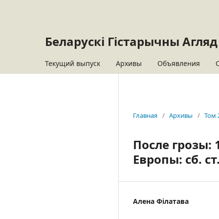
Беларускі Гістарычны Агляд
Текущий выпуск
Архивы
Объявления
Главная
/
Архивы
/
Том 
После грозы: 
Европы: сб. ст
Алена Філатава