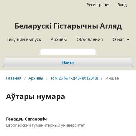
Регистрация
Вход
Беларускі Гістарычны Агляд
Текущий выпуск
Архивы
Объявления
О нас
Найти
Главная
/
Архивы
/
Том 25 № 1-2(48-49) (2018)
/
Иншае
Аўтары нумара
Генадзь Сагановіч
Европейский гуманитарный университет