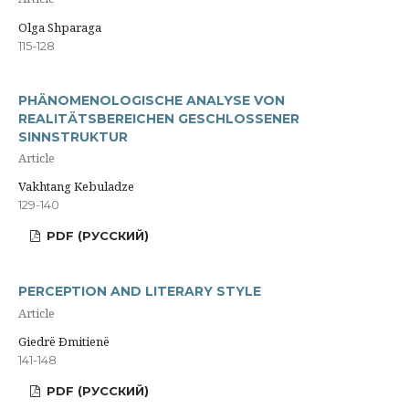
Olga Shparaga
115-128
PHÄNOMENOLOGISCHE ANALYSE VON
REALITÄTSBEREICHEN GESCHLOSSENER
SINNSTRUKTUR
Article
Vakhtang Kebuladze
129-140
PDF (РУССКИЙ)
PERCEPTION AND LITERARY STYLE
Article
Giedrë Ðmitienë
141-148
PDF (РУССКИЙ)