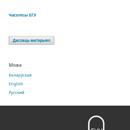
Часопісы ЕГУ
Даслаць матэрыял
Мова
Белару́ская
English
Русский