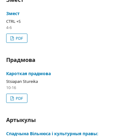
Змест
CTRL +S
4-6
PDF
Прадмова
Кароткая прадмова
Stsiapan Stureika
10-16
PDF
Артыкулы
Спадчына Вільнюса і культурныя правы: