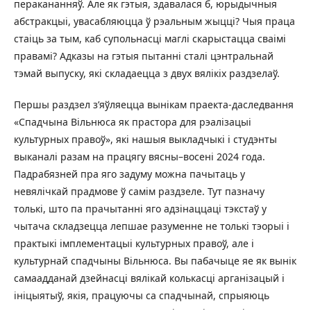
перакананняў. Але як гэтыя, здавалася б, юрыдычныя
абстракцыі, увасабляюцца ў рэальным жыцці? Чыя праца
стаіць за тым, каб супольнасці маглі скарыстацца сваімі
правамі? Адказы на гэтыя пытанні сталі цэнтральнай
тэмай выпуску, які складаецца з двух вялікіх раздзелаў.
Першы раздзел з’яўляецца вынікам праекта-даследвання
«Спадчына Вільнюса як прастора для рэалізацыі
культурных правоў», які нашыя выкладчыкі і студэнты
выканалі разам на працягу вясны–восені 2024 года.
Падрабязней пра яго задуму можна пачытаць у
невялічкай прадмове ў самім раздзеле. Тут пазначу
толькі, што па прачытанні яго адзінаццаці тэкстаў у
чытача складзецца лепшае разуменне не толькі тэорыі і
практыкі імплементацыі культурных правоў, але і
культурнай спадчыны Вільнюса. Вы пабачыце яе як вынік
самаадданай дзейнасці вялікай колькасці арганізацый і
ініцыятыў, якія, працуючы са спадчынай, спрыяюць