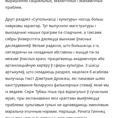
вырашэнню сацыяльных, экалагічных і эканамічных
праблем.
Другі раздзел «Супольнасці і культуры» носіць больш
навуковы характар. Тут выпускнікі магістратуры і
выкладчыкі нашых праграм па спадчыне, а таксама
сябры ўніверсітэта дзеляцца вынікамі ўласных
даследванняў. Вельмі радасна, што большасць з іх,
нягледзячы на складаныя абставіны і жыццё па-за
межамі ўласных краін, працягваюць акадэмічную або
арганізацыйную кар’еру ў сферы культуры. З шасці
артыкулаў, што складаюць раздзел, хацелася б асабліва
вылучыць тэкст Дзмітрыя Дрожжы, які паказвае шлях
канструявання беларускіх фальклорных спеваў, якімі мы
іх ведаем. Серж Тубаш піша пра відэагульні ў сучасным
музеі, пры экспанаванні якіх «раптам» выяўляецца
праблема: культавыя гульні не адпавядаюць зменлівым
маральна-этычным нормам. Нарэшце, Рэната Ганінец
піша пра новыя вымярэнні, якія атрымлівае