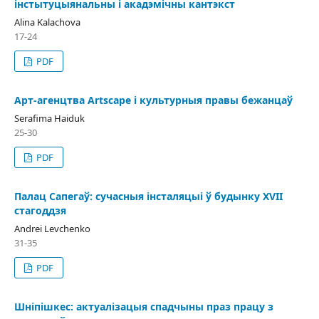
інстытуцыянальны і акадэмічны кантэкст
Alina Kalachova
17-24
PDF
Арт-агенцтва Artscape і культурныя правы бежанцаў
Serafima Haiduk
25-30
PDF
Палац Сапегаў: сучасныя інсталяцыі ў будынку XVII
стагоддзя
Andrei Levchenko
31-35
PDF
Шніпішкес: актуалізацыя спадчыны праз працу з