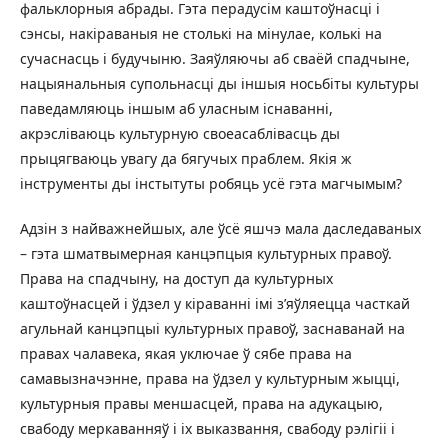
фальклорныя абрады. Гэта перадусім каштоўнасці і
сэнсы, накіраваныя не столькі на мінулае, колькі на
сучаснасць і будучыню. Заяўляючы аб сваёй спадчыне,
нацыянальныя супольнасці ды іншыя носьбіты культуры
паведамляюць іншым аб уласным існаванні,
акрэсліваюць культурную своеасаблівасць ды
прыцягваюць увагу да бягучых праблем. Якія ж
інструменты ды інстытуты робяць усё гэта магчымым?
Адзін з найважнейшых, але ўсё яшчэ мала даследаваных
– гэта шматвымерная канцэпцыя культурных правоў.
Права на спадчыну, на доступ да культурных
каштоўнасцей і ўдзел у кіраванні імі з’яўляецца часткай
агульнай канцэпцыі культурных правоў, заснаванай на
правах чалавека, якая уключае ў сябе права на
самавызначэнне, права на ўдзел у культурным жыцці,
культурныя правы меншасцей, права на адукацыю,
свабоду меркаванняў і іх выказвання, свабоду рэлігіі і