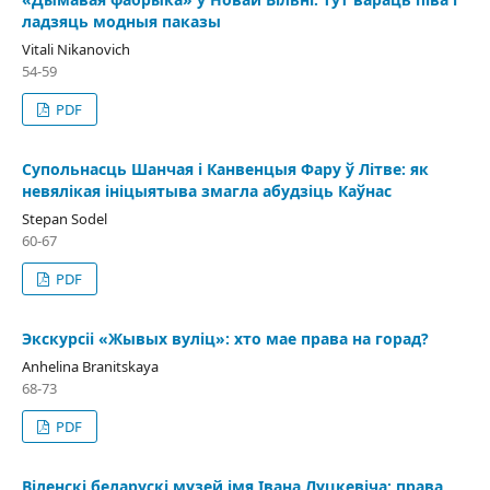
ладзяць модныя паказы
Vitali Nikanovich
54-59
PDF
Супольнасць Шанчая і Канвенцыя Фару ў Літве: як
невялікая ініцыятыва змагла абудзіць Каўнас
Stepan Sodel
60-67
PDF
Экскурсіі «Жывых вуліц»: хто мае права на горад?
Anhelina Branitskaya
68-73
PDF
Віленскі беларускі музей імя Івана Луцкевіча: права