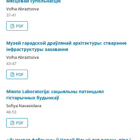
мясцовай супольнасцю
Volha Abraztsova
37-41
PDF
Музей гарадской драўлянай архітэктуры: стварэнне
інфраструктуры захавання
Volha Abraztsova
43-47
PDF
Miesto Laboratorija: сацыяльны патэнцыял
гістарычных будынкаў
Sofiya Navasiolava
48-53
PDF
«Дымавая фабрыка» ў Новай Вільні: тут вараць піва і