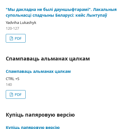
"Мы дакладна не былі дауншыфтарамі". Лакальныя
супольнасці спадчыны Беларусі: кейс Лынтупаў
Yadviha Lukashyk
120-127
PDF
Спампаваць альманах цалкам
Спампаваць альманах цалкам
CTRL +S
140
PDF
Купіць папяровую версію
Купіць папяровую версію