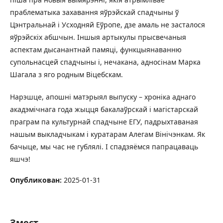
праблематыка захавання яўрэйскай спадчыны ў
Цэнтральнай і Усходняй Еўропе, дзе амаль не засталося
яўрэйскіх абшчын. Іншыя артыкулы прысвечаныя
аспектам дысанантнай памяці, функцыянаванню
супольнасцей спадчыны і, нечакана, адносінам Марка
Шагала з яго родным Віцебскам.
Нарэшце, апошні матэрыял выпуску – хроніка аднаго
акадэмічнага года жыцця бакалаўрскай і магістарскай
праграм па культурнай спадчыне ЕГУ, падрыхтаваная
нашым выкладчыкам і куратарам Алегам Вінічэнкам. Як
бачыце, мы час не гублялі. І спадзяёмся папрацаваць
яшчэ!
Опубликован:
2025-01-31
Змест