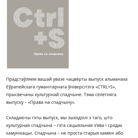
Прадстаўляем вашай увазе чацвёрты выпуск альманаха
Еўрапейскага гуманітарнага ўніверсітэта «CTRL+S»,
прысвечаны культурнай спадчыне. Тэма сёлетняга
выпуску – «Права на спадчыну».
Складаючы гэты выпуск, мы зыходзілі з таго, што
культурная спадчына – гэта сацыяльная з’ява і сродак
камунікацыі. Спадчына – не проста старыя камяні або