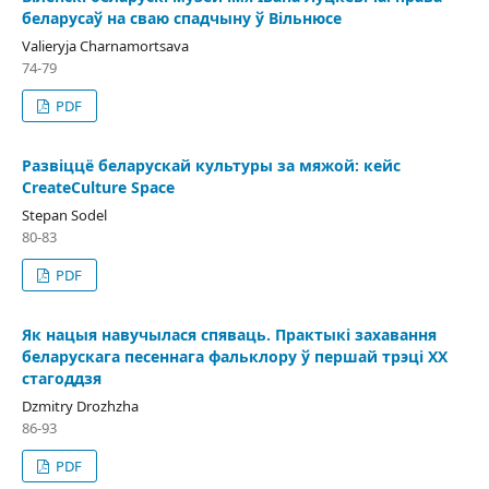
беларусаў на сваю спадчыну ў Вільнюсе
Valieryja Charnamortsava
74-79
PDF
Развіццё беларускай культуры за мяжой: кейс
CreateCulture Space
Stepan Sodel
80-83
PDF
Як нацыя навучылася спяваць. Практыкі захавання
беларускага песеннага фальклору ў першай трэці ХХ
стагоддзя
Dzmitry Drozhzha
86-93
PDF