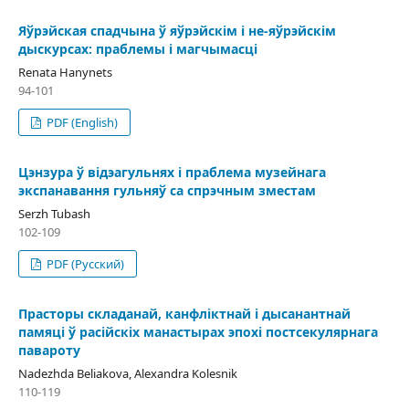
Яўрэйская спадчына ў яўрэйскім і не-яўрэйскім
дыскурсах: праблемы і магчымасці
Renata Hanynets
94-101
PDF (English)
Цэнзура ў відэагульнях і праблема музейнага
экспанавання гульняў са спрэчным зместам
Serzh Tubash
102-109
PDF (Русский)
Прасторы складанай, канфліктнай і дысанантнай
памяці ў расійскіх манастырах эпохі постсекулярнага
павароту
Nadezhda Beliakova, Alexandra Kolesnik
110-119