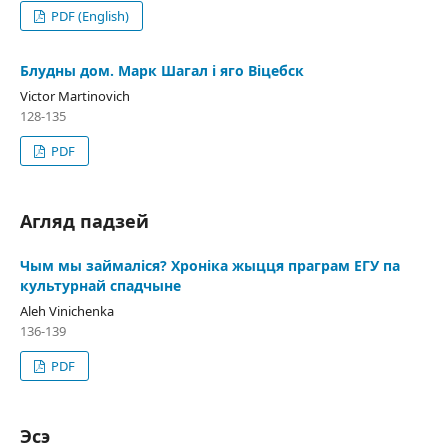
PDF (English)
Блудны дом. Марк Шагал і яго Віцебск
Victor Martinovich
128-135
PDF
Агляд падзей
Чым мы займаліся? Хроніка жыцця праграм ЕГУ па
культурнай спадчыне
Aleh Vinichenka
136-139
PDF
Эсэ