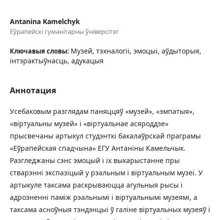
Antanina Kamelchyk
Еўрапейскі гуманітарны ўніверсітэт
Музей, тэхналогіі, эмоцыі, аўдыторыя,
Ключавыя словы:
інтэрактыўнасць, адукацыя
Аннотация
Усебаковым разглядам паняццяў «музей», «эмпатыя»,
«віртуальны музей» і «віртуальнае асяроддзе»
прысвечаны артыкул студэнткі бакалаўрскай праграмы
«Еўрапейская спадчына» ЕГУ Антаніны Камельчык.
Разгледжаны сэнс эмоцый і іх выкарыстанне пры
стварэнні экспазіцый у рэальным і віртуальным музеі. У
артыкуле таксама раскрываюцца агульныя рысы і
адрозненні паміж рэальнымі і віртуальнымі музеямі, а
таксама асноўныя тэндэнцыі ў галіне віртуальных музеяў і