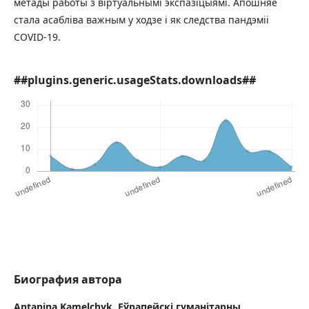
метады работы з віртуальнымі экспазіцыямі. Апошняе
стала асабліва важным у ходзе і як следства пандэміі
COVID-19.
##plugins.generic.usageStats.downloads##
Биография автора
Antanina Kamelchyk,
Еўрапейскі гуманітарны