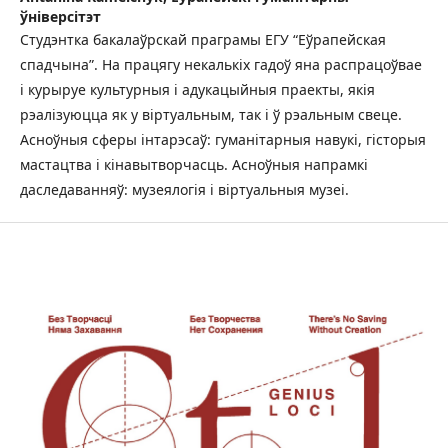
ўніверсітэт
Студэнтка бакалаўрскай праграмы ЕГУ “Еўрапейская
спадчына”. На працягу некалькіх гадоў яна распрацоўвае
і курыруе культурныя і адукацыйныя праекты, якія
рэалізуюцца як у віртуальным, так і ў рэальным свеце.
Асноўныя сферы інтарэсаў: гуманітарныя навукі, гісторыя
мастацтва і кінавытворчасць. Асноўныя напрамкі
даследаванняў: музеялогія і віртуальныя музеі.