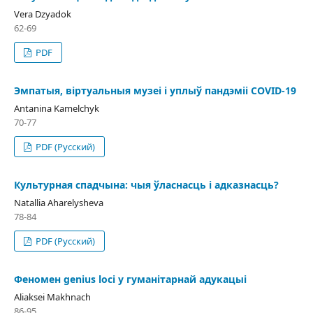
Vera Dzyadok
62-69
PDF
Эмпатыя, віртуальныя музеі і уплыў пандэміі COVID-19
Antanina Kamelchyk
70-77
PDF (Русский)
Культурная спадчына: чыя ўласнасць і адказнасць?
Natallia Aharelysheva
78-84
PDF (Русский)
Феномен genius loci у гуманітарнай адукацыі
Aliaksei Makhnach
86-95