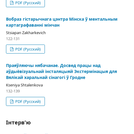
PDF (Русский)
Вобраз гістарычнага цэнтра Мінска ў ментальным
картаграфаванні мінчан
Stsiapan Zakharkevich
122-131
PDF (Русский)
Праяўляючы нябачанае. Досвед працы над
аўдыёвізуальнай інсталяцыяй Экстермінацыя для
Вялікай харальнай сінагогі ў Гродне
Kseniya Shtalenkova
132-139
PDF (Русский)
Інтерв'ю