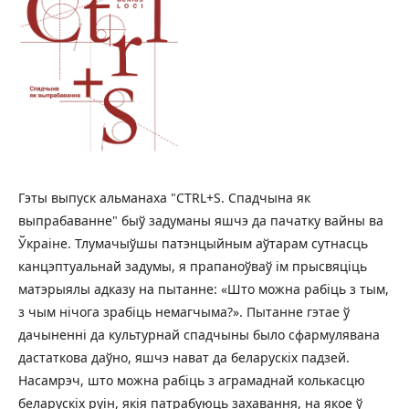
Гэты выпуск альманаха "CTRL+S. Спадчына як
выпрабаванне" быў задуманы яшчэ да пачатку вайны ва
Ўкраіне. Тлумачыўшы патэнцыйным аўтарам сутнасць
канцэптуальнай задумы, я прапаноўваў ім прысвяцiць
матэрыялы адказу на пытанне: «Што можна рабіць з тым,
з чым нічога зрабіць немагчыма?». Пытанне гэтае ў
дачыненні да культурнай спадчыны было сфармулявана
дастаткова даўно, яшчэ нават да беларускіх падзей.
Насамрэч, што можна рабіць з аграмаднай колькасцю
беларускіх руін, якія патрабуюць захавання, на якое ў