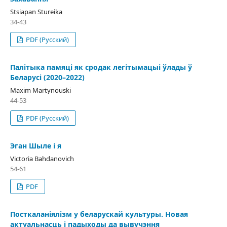
Stsiapan Stureika
34-43
PDF (Русский)
Палітыка памяці як сродак легітымацыі ўлады ў
Беларусі (2020–2022)
Maхim Martynouski
44-53
PDF (Русский)
Эган Шыле і я
Victoria Bahdanovich
54-61
PDF
Посткаланіялізм у беларускай культуры. Новая
актуальнасць і падыходы да вывучэння