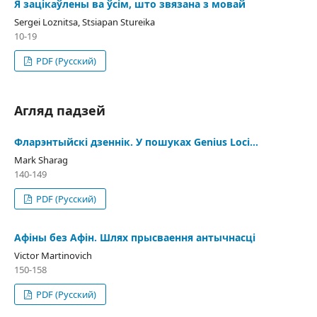
Я зацікаўлены ва ўсім, што звязана з мовай
Sergei Loznitsa, Stsiapan Stureika
10-19
PDF (Русский)
Агляд падзей
Фларэнтыйскі дзеннік. У пошуках Genius Loci…
Mark Sharag
140-149
PDF (Русский)
Афіны без Афін. Шлях прысваення антычнасці
Victor Martinovich
150-158
PDF (Русский)