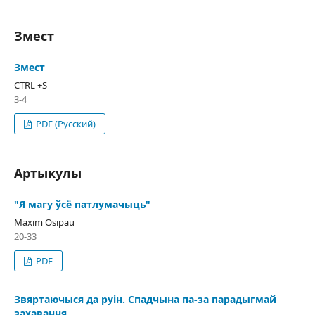
Змест
Змест
CTRL +S
3-4
PDF (Русский)
Артыкулы
"Я магу ўсё патлумачыць"
Maxim Osipau
20-33
PDF
Звяртаючыся да руін. Спадчына па-за парадыгмай
захавання