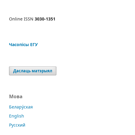
Online ISSN
3030-1351
Часопісы ЕГУ
Даслаць матэрыял
Мова
Белару́ская
English
Русский