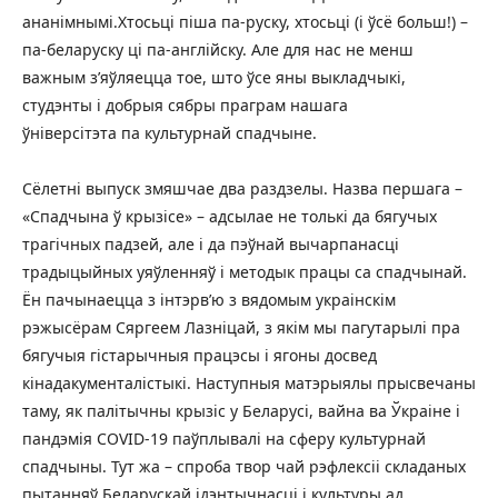
ананімнымі.Хтосьці піша па-руску, хтосьці (і ўсё больш!) –
па-беларуску ці па-англійску. Але для нас не менш
важным з’яўляецца тое, што ўсе яны выкладчыкі,
студэнты i добрыя сябры праграм нашага
ўніверсітэта па культурнай спадчыне.
Сёлетні выпуск змяшчае два раздзелы. Назва першага –
«Спадчына ў крызісе» – адсылае не толькі да бягучых
трагічных падзей, але і да пэўнай вычарпанасці
традыцыйных уяўленняў і методык працы са спадчынай.
Ён пачынаецца з інтэрв’ю з вядомым украінскім
рэжысёрам Сяргеем Лазніцай, з якім мы пагутарылі пра
бягучыя гістарычныя працэсы і ягоны досвед
кінадакументалістыкі. Наступныя матэрыялы прысвечаны
таму, як палітычны крызіс у Беларусі, вайна ва Ўкраіне і
пандэмія COVID-19 паўплывалі на сферу культурнай
спадчыны. Тут жа – спроба твор чай рэфлексіі складаных
пытанняў Беларускай ідэнтычнасці і культуры ад