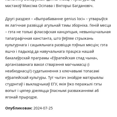
мастакоў Максіма Осіпава і Вікторыі Багдановіч.
Другі раздзел – «Выпрабаванне genius loci» – утварыўся
як лагічнае развіццё агульнай тэмы зборніка. Геній месца
– гэта не толькі філасофская канцэпцыя, невынішчальная
тапаграфічная канстанта, што ўяўляе стрыжань
культурнага і сацыяльнага развіцця пэўных мясцін; гэта
яшчэ і падыход да навучальнага працэса нашай
бакалаўрскай праграмы «Еўрапейская спад чына»,
арганізаванага вакол стварэння магчымасці (і
неабходнасці!) судатыкнення з ключавымі топасамі
еўрапейскай культуры. Тут чытач знойдзе матэрыялы
студэнтаў і выкладчыкаў ЕГУ, якія ўжо перажылі гэты
вопыт і цяпер дзеляцца ўласнымі разважаннямі аб
ягонай прыродзе.
Опубликован:
2024-07-25