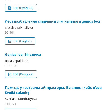
PDF (Русский)
Лёс і пазбаўленне спадчыны лімінальнага genius loci
Natalya Mikhailova
96-101
PDF (English)
Genius loci Вільнюса
Rasa Cepaitiene
102-113
PDF (Русский)
Памяць у тэатральнай прасторы. Вільнюс і кейс п'есы
Sveiki sulaukę
Svetlana Kondratyeva
114-121