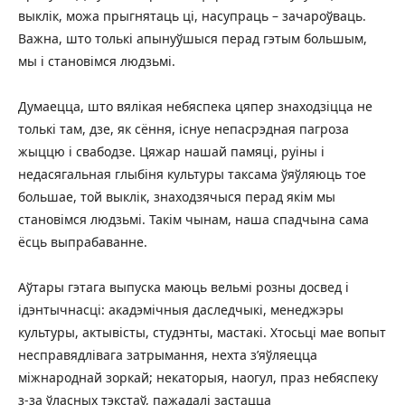
выклік, можа прыгнятаць ці, насупраць – зачароўваць.
Важна, што толькі апынуўшыся перад гэтым большым,
мы і становімся людзьмі.
Думаецца, што вялікая небяспека цяпер знаходзіцца не
толькі там, дзе, як сёння, існуе непасрэдная пагроза
жыццю і свабодзе. Цяжар нашай памяці, руіны і
недасягальная глыбіня культуры таксама ўяўляюць тое
большае, той выклік, знаходзячыся перад якім мы
становімся людзьмі. Такім чынам, наша спадчына сама
ёсць выпрабаванне.
Аўтары гэтага выпуска маюць вельмі розны досвед і
ідэнтычнасці: акадэмічныя даследчыкі, менеджэры
культуры, актывісты, студэнты, мастакі. Хтосьці мае вопыт
несправядлівага затрымання, нехта з’яўляецца
міжнароднай зоркай; некаторыя, наогул, праз небяспеку
з-за ўласных тэкстаў, пажадалі застацца