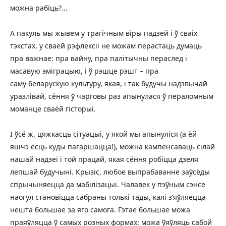
можна рабіць?...
А пакуль мы жывем у трагічным віры падзей і ў сваіх
тэкстах, у сваёй рэфлексіі не можам перастаць думаць
пра важнае: пра вайну, пра палітычны пераслед і
масавую эміграцыю, і ў рэшце рэшт – пра
саму беларускую культуру, якая, і так будучы надзвычай
уразлівай, сёння ў чарговы раз апынулася ў пераломным
моманце сваёй гісторыі.
І ўсё ж, цяжкасць сітуацыі, у якой мы апынуліся (а ёй
яшчэ ёсць куды пагаршацца!), можна кампенсаваць сілай
нашай надзеі і той працай, якая сёння робіцца дзеля
лепшай будучыні. Крызіс, любое выпрабаванне заўсёды
спрычыняецца да мабілізацыі. Чалавек у пэўным сэнсе
наогул становіцца сабраны толькі тады, калі з’яўляецца
нешта большае за яго самога. Гэтае большае можа
праяўляцца ў самых розных формах: можа ўяўляць сабой