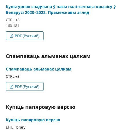
Культурная спадчына ў часы палітычнага крызісу ў
Беларусі 2020–2022. Прамежкавы агляд
CTRL +S
160-181
PDF (Русский)
Спампаваць альманах цалкам
Спампаваць альманах цалкам
CTRL +S
PDF (Русский)
Купіць папяровую версію
Купіць папяровую версію
EHU library