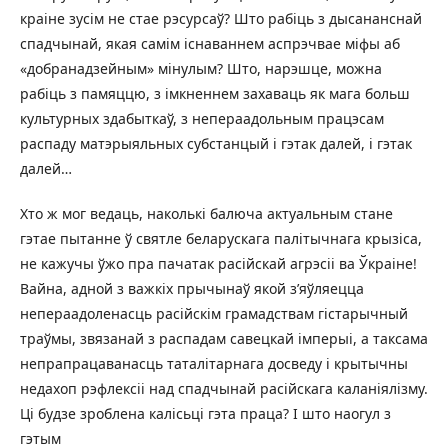
краіне зусім не стае рэсурсаў? Што рабіць з дысананснай
спадчынай, якая самім існаваннем аспрэчвае міфы аб
«добранадзейным» мінулым? Што, нарэшце, можна
рабіць з памяццю, з імкненнем захаваць як мага больш
культурных здабыткаў, з непераадольным працэсам
распаду матэрыяльных субстанцый і гэтак далей, і гэтак
далей…
Хто ж мог ведаць, наколькі балюча актуальным стане
гэтае пытанне ў святле беларускага палітычнага крызіса,
не кажучы ўжо пра пачатак расійскай агрэсіі ва Ўкраіне!
Вайна, адной з важкіх прычынаў якой з’яўляецца
непераадоленасць расійскім грамадствам гістарычный
траўмы, звязанай з распадам савецкай імперыі, а таксама
непрапрацаванасць таталітарнага досведу і крытычны
недахоп рэфлексіі над спадчынай расійскага каланіялізму.
Ці будзе зроблена калісьці гэта праца? І што наогул з
гэтым