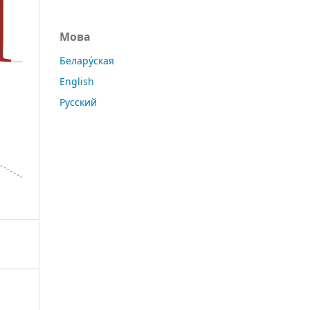
Мова
Белару́ская
English
Русский