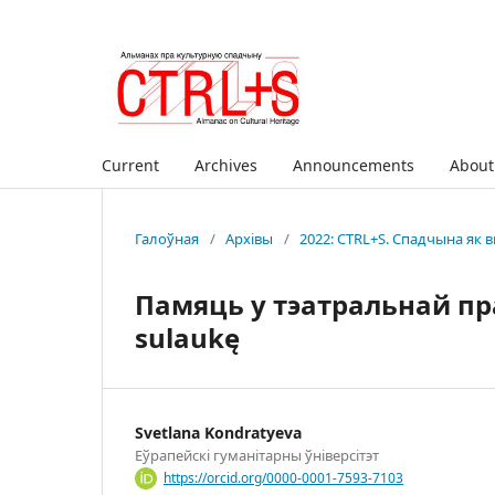
Current
Archives
Announcements
Abou
Галоўная
/
Архівы
/
2022: CTRL+S. Спадчына як
Памяць у тэатральнай прас
sulaukę
Svetlana Kondratyeva
Еўрапейскі гуманітарны ўніверсітэт
https://orcid.org/0000-0001-7593-7103