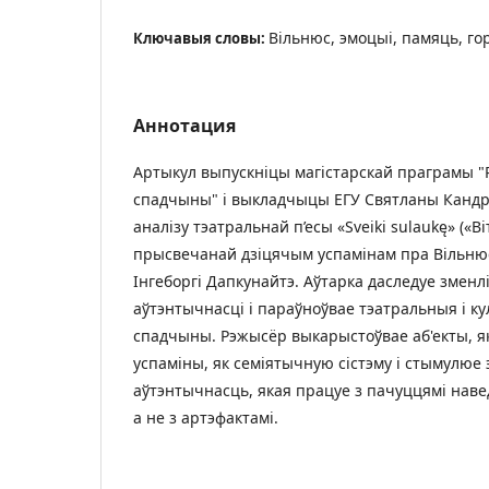
Вільнюс, эмоцыі, памяць, го
Ключавыя словы:
Аннотация
Артыкул выпускніцы магістарскай праграмы "
спадчыны" і выкладчыцы ЕГУ Святланы Канд
аналізу тэатральнай п’есы «Sveiki sulaukę» («Ві
прысвечанай дзіцячым успамінам пра Вільнюс
Інгеборгі Дапкунайтэ. Аўтарка даследуе змен
аўтэнтычнасці і параўноўвае тэатральныя і к
спадчыны. Рэжысёр выкарыстоўвае аб'екты, я
успаміны, як семіятычную сістэму і стымулюе
аўтэнтычнасць, якая працуе з пачуццямі навед
а не з артэфактамі.