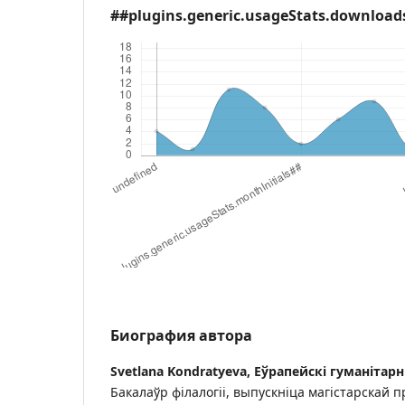
##plugins.generic.usageStats.download
Биография автора
Svetlana Kondratyeva,
Еўрапейскі гуманітарн
Бакалаўр філалогіі, выпускніца магістарскай 