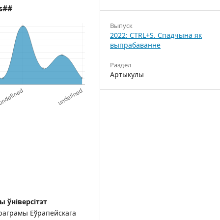
s##
Выпуск
2022: CTRL+S. Спадчына як
выпрабаванне
Раздел
Артыкулы
ы ўніверсітэт
праграмы Еўрапейскага