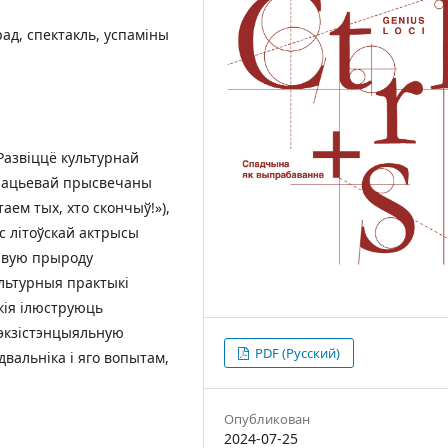
рад, спектакль, успаміны
Развіццё культурнай
рацьевай прысвечаны
таем тых, хто скончыў!»),
 літоўскай актрысы
лівую прыроду
ультурныя практыкі
кія ілюструюць
 экзістэнцыяльную
PDF (Русский)
вальніка і яго вопытам,
Опубликован
2024-07-25