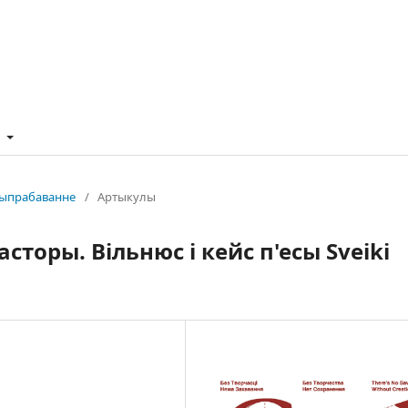
t
 выпрабаванне
/
Артыкулы
торы. Вільнюс і кейс п'есы Sveiki